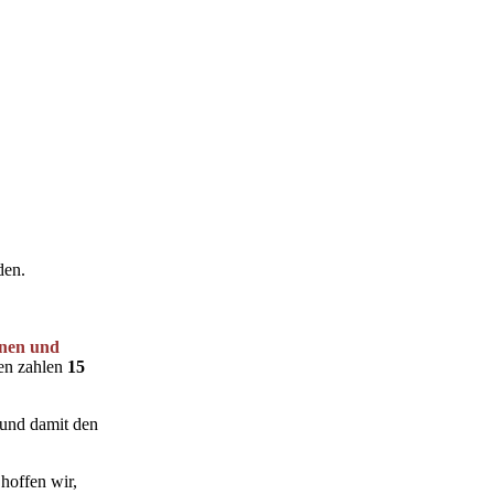
den.
onen und
en zahlen
15
 und damit den
 hoffen wir,