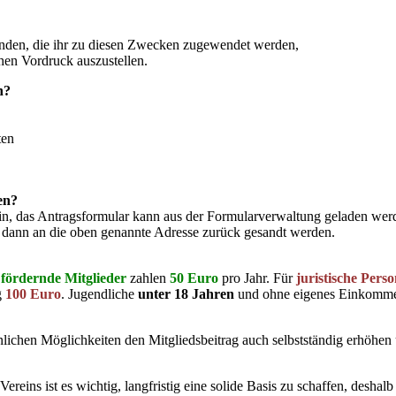
penden, die ihr zu diesen Zwecken zugewendet werden,
en Vordruck auszustellen.
n?
ten
en?
ein, das Antragsformular kann aus der Formularverwaltung geladen wer
s dann an die oben genannte Adresse zurück gesandt werden.
d
fördernde Mitglieder
zahlen
50 Euro
pro Jahr. Für
juristische Pers
g
100 Euro
. Jugendliche
unter 18 Jahren
und ohne eigenes Einkomm
nlichen Möglichkeiten den Mitgliedsbeitrag auch selbstständig erhöhen
Vereins ist es wichtig, langfristig eine solide Basis zu schaffen, deshalb