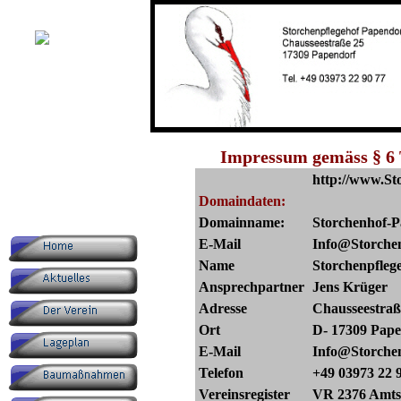
Impressum gemäss § 6 
http://www.St
Domaindaten:
Domainname:
Storchenhof-P
E-Mail
Info@Storche
Name
Storchenpfleg
Ansprechpartner
Jens Krüger
Adresse
Chausseestraß
Ort
D- 17309 Pape
E-Mail
Info@Storche
Telefon
+49 03973 22 
Vereinsregister
VR 2376 Amts